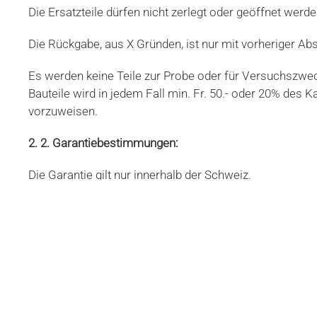
Die Ersatzteile dürfen nicht zerlegt oder geöffnet werde
Die Rückgabe, aus X Gründen, ist nur mit vorheriger Ab
Es werden keine Teile zur Probe oder für Versuchszwe
Bauteile wird in jedem Fall min. Fr. 50.- oder 20% des 
vorzuweisen.
2. 2. Garantiebestimmungen:
Die Garantie gilt nur innerhalb der Schweiz.
Wir nehmen nur Ersatzteile in unser Sortiment auf, die
6000 km Garantie ab Lieferdatum.
(Quittung = Garantieschein) Garantieansprüche sind un
Ein weiteres Vorgehen ist mit uns abzusprechen; Wir lief
zurückerstattet. Im Schadenfall ist der Einbaubeleg ei