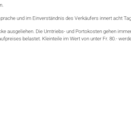
n.
sprache und im Einverständnis des Verkäufers innert acht Ta
cke ausgeliehen. Die Umtriebs- und Portokosten gehen immer
Kaufpreises belastet. Kleinteile im Wert von unter Fr. 80.- w
 wir fachmännisch und sorgfältig geprüft haben. Die Autover
s sofort zu melden.
ern, falls vorhanden, ein anderes Ersatzteil, nur wenn dies ni
ner Fachwerkstatt oder Fachperson vorzulegen, darin müssen 