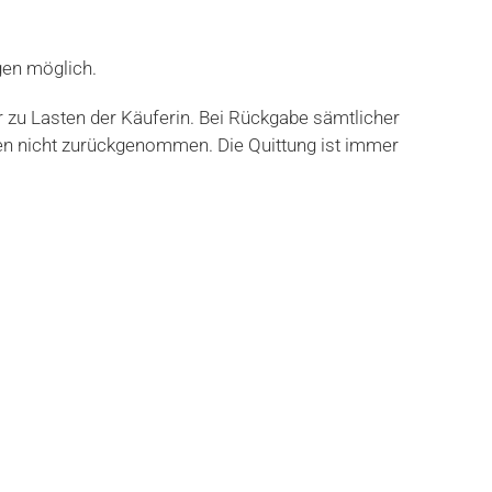
gen möglich.
 zu Lasten der Käuferin. Bei Rückgabe sämtlicher
erden nicht zurückgenommen. Die Quittung ist immer
wertung Pius Ulrich gewährt Ihnen sechs Monate oder für
cht möglich ist, wird der bezahlte Betrag
die Kilometerstände vor Montage und bei Eintritt des