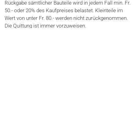
Rückgabe sämtlicher Bauteile wird in jedem Fall min. Fr.
50.- oder 20% des Kaufpreises belastet. Kleinteile im
Wert von unter Fr. 80.- werden nicht zurückgenommen.
Die Quittung ist immer vorzuweisen.
2. 2. Garantiebestimmungen:
Die Garantie gilt nur innerhalb der Schweiz.
Wir nehmen nur Ersatzteile in unser Sortiment auf, die
wir fachmännisch und sorgfältig geprüft haben. Die
Autoverwertung Pius Ulrich gewährt Ihnen sechs
Monate oder für 6000 km Garantie ab Lieferdatum.
(Quittung = Garantieschein) Garantieansprüche sind uns
sofort zu melden.
Ein weiteres Vorgehen ist mit uns abzusprechen; Wir
liefern, falls vorhanden, ein anderes Ersatzteil, nur wenn